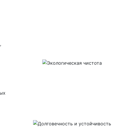
,
ных