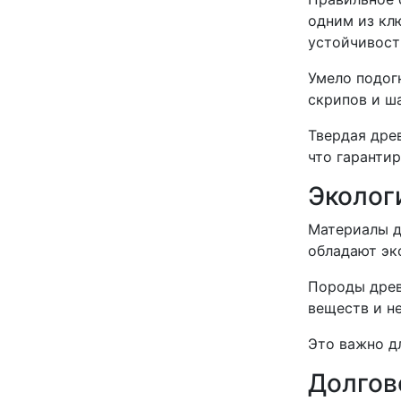
одним из кл
устойчивост
Умело подог
скрипов и ш
Твердая дре
что гаранти
Эколог
Материалы д
обладают эк
Породы древе
веществ и н
Это важно д
Долгов