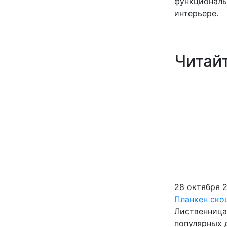
функциональ
интерьере.
Читай
28 октября 
Планкен ско
Лиственница
популярных 