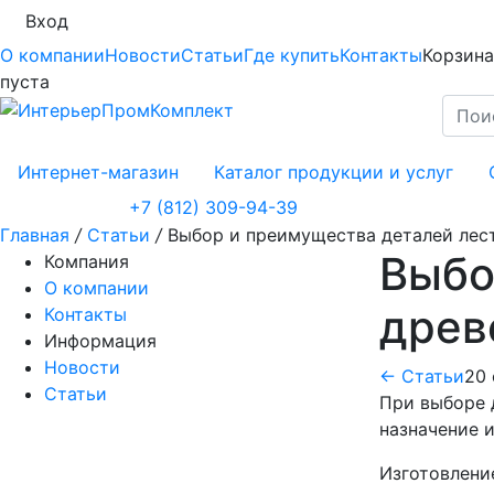
Вход
О компании
Новости
Статьи
Где купить
Контакты
Корзина
пуста
Интернет-магазин
Каталог продукции и услуг
+7 (812) 309-94-39
Главная
/
Статьи
/
Выбор и преимущества деталей лес
Выбо
Компания
О компании
древ
Контакты
Информация
Новости
← Статьи
20 
Статьи
При выборе 
назначение и
Изготовлени